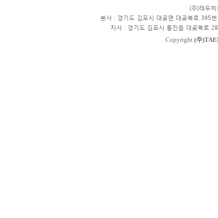
(주)태두
본사 : 경기도 김포시 대곶면 대곶북로 395번
지사 : 경기도 김포시 통진읍 대곶북로 28
Copyright
(주)TAE